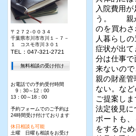
入院費用が
う。 親
のを買わさ
〒２７２-００３４
人暮らしの
千葉県市川市市川１－７－
１ コスモ市川３０１
症状が出て
TEL：047-321-2721
分は仕事で
無料相談の受け付け
来ないので
親の財産管
お電話での予約受付時間
ない。など
9：30～12：00
13：00～18：00
ご提案しま
法定後見に
予約フォームでのご予約は
24時間受け付けております
ポートも、
休日相談も可能
をするため
土曜 日曜も相談をお受け