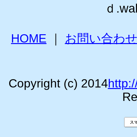
ｄ.wa
HOME
｜
お問い合わ
Copyright (c) 2014
http:
Re